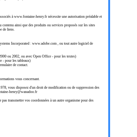
associés à www.fontaine-henry.fr nécessite une autorisation préalable et
ntenu ainsi que des produits ou services proposés sur les sites
e de liens.
stems Incorporated : www.adobe.com , ou tout autre logiciel de
00 ou 2002, ou avec Open Office - pour les textes)
- pour les tableaux)
rmulaire de contact.
ormations vous concernant.
er 1978, vous disposez d'un droit de modification ou de suppression des
fontaine-henry@wanadoo.fr
pas transmettre vos coordonnées à un autre organisme pour des