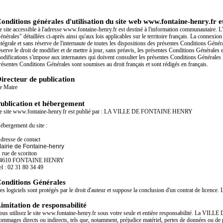
onditions générales d'utilisation du site web www.fontaine-henry.fr et 
e site accessible à l'adresse www.fontaine-henry.fr est destiné à l'information communautaire. L'
énérales" détaillées ci-après ainsi qu'aux lois applicables sur le territoire français. La connexio
ntégrale et sans réserve de l'internaute de toutes les dispositions des présentes Conditions
éserve le droit de modifier et de mettre à jour, sans préavis, les présentes Conditions Générales e
odifications s'impose aux internautes qui doivent consulter les présentes Conditions Générales 
résentes Conditions Générales sont soumises au droit français et sont rédigés en français.
irecteur de publication
e Maire
ublication et hébergement
e site www.fontaine-henry.fr est publié par : LA VILLE DE FONTAINE HENRY
ébergement du site :
dresse de contact
airie de Fontaine-henry
, rue de scoriton
4610 FONTAINE HENRY
el : 02 31 80 34 49
onditions Générales
es logiciels sont protégés par le droit d'auteur et suppose la conclusion d'un contrat de licence. Le
imitation de responsabilité
ous utilisez le site www.fontaine-henry.fr sous votre seule et entière responsabilité. La V
ommages directs ou indirects, tels que, notamment, préjudice matériel, pertes de données ou de pr