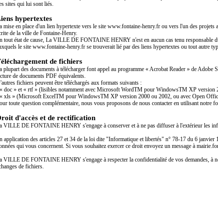
es sites qui lui sont liés.
iens hypertextes
a mise en place d'un lien hypertexte vers le site www.fontaine-henry.fr ou vers l'un des projets 
crite de la ville de Fontaine-Henry.
n tout état de cause, La VILLE DE FONTAINE HENRY n'est en aucun cas tenu responsable du co
uxquels le site www.fontaine-henry.fr se trouverait lié par des liens hypertextes ou tout autre typ
éléchargement de fichiers
a plupart des documents à télécharger font appel au programme « Acrobat Reader » de Adobe Sy
ecture de documents PDF équivalents.
'autres fichiers peuvent être téléchargés aux formats suivants :
 « doc » et « rtf » (lisibles notamment avec Microsoft WordTM pour WindowsTM XP version 20
 « xls » (Microsoft ExcelTM pour WindowsTM XP version 2000 ou 2002, ou avec Open Office 
our toute question complémentaire, nous vous proposons de nous contacter en utilisant notre fo
roit d'accès et de rectification
a VILLE DE FONTAINE HENRY s'engage à conserver et à ne pas diffuser à l'extérieur les inf
n application des articles 27 et 34 de la loi dite "Informatique et libertés" n° 78-17 du 6 janvi
onnées qui vous concernent. Si vous souhaitez exercer ce droit envoyez un message à mairie.
a VILLE DE FONTAINE HENRY s'engage à respecter la confidentialité de vos demandes, à ne 
changes de fichiers.