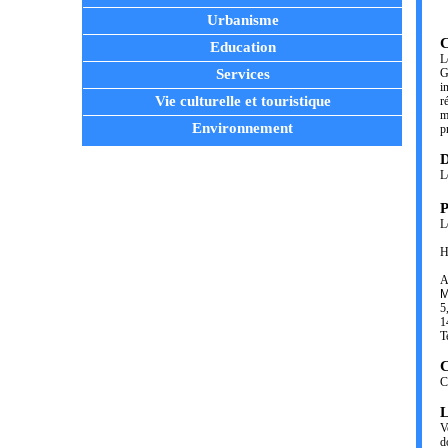
Urbanisme
C
Education
L
Services
G
i
Vie culturelle et touristique
r
m
Environnement
p
D
L
P
L
H
A
M
5
1
T
C
C
L
V
d