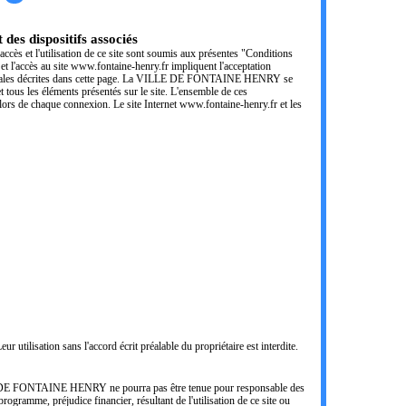
des dispositifs associés
accès et l'utilisation de ce site sont soumis aux présentes "Conditions
n et l'accès au site www.fontaine-henry.fr impliquent l'acceptation
 Générales décrites dans cette page. La VILLE DE FONTAINE HENRY se
t tous les éléments présentés sur le site. L'ensemble de ces
lors de chaque connexion. Le site Internet www.fontaine-henry.fr et les
ur utilisation sans l'accord écrit préalable du propriétaire est interdite.
ILLE DE FONTAINE HENRY ne pourra pas être tenue pour responsable des
ogramme, préjudice financier, résultant de l'utilisation de ce site ou